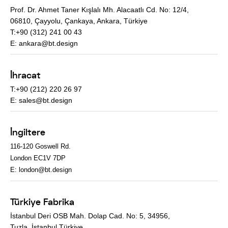
Prof. Dr. Ahmet Taner Kışlalı Mh. Alacaatlı Cd. No: 12/4,
06810, Çayyolu, Çankaya, Ankara, Türkiye
T:+90 (312) 241 00 43
E:
ankara@bt.design
İhracat
T:+90 (212) 220 26 97
E:
sales@bt.design
İngiltere
116-120 Goswell Rd.
London EC1V 7DP
E:
london@bt.design
Türkiye Fabrika
İstanbul Deri OSB Mah. Dolap Cad. No: 5, 34956,
Tuzla, İstanbul,Türkiye