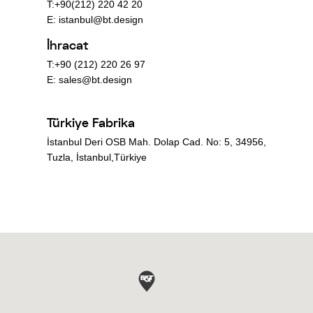
T:+90(212) 220 42 20
E:
istanbul@bt.design
İhracat
T:+90 (212) 220 26 97
E:
sales@bt.design
Türkiye Fabrika
İstanbul Deri OSB Mah. Dolap Cad. No: 5, 34956,
Tuzla, İstanbul,Türkiye