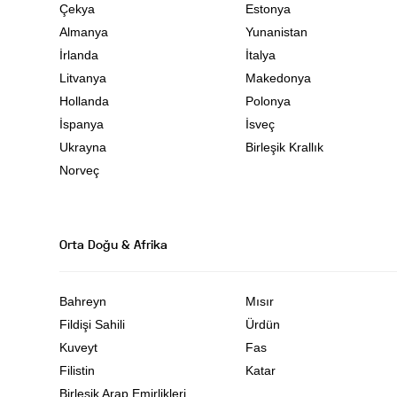
Çekya
Estonya
Almanya
Yunanistan
İrlanda
İtalya
Litvanya
Makedonya
Hollanda
Polonya
İspanya
İsveç
Ukrayna
Birleşik Krallık
Norveç
Orta Doğu & Afrika
Bahreyn
Mısır
Fildişi Sahili
Ürdün
Kuveyt
Fas
Filistin
Katar
Birleşik Arap Emirlikleri