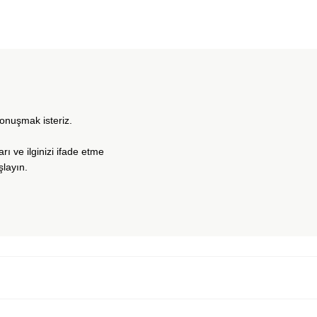
konuşmak isteriz.
arı ve ilginizi ifade etme
şlayın.