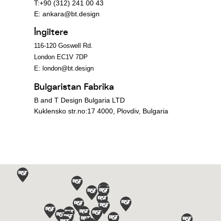
T:+90 (312) 241 00 43
E:
ankara@bt.design
İngiltere
116-120 Goswell Rd.
London EC1V 7DP
E:
london@bt.design
Bulgaristan Fabrika
B and T Design Bulgaria LTD
Kuklensko str.no:17 4000, Plovdiv, Bulgaria