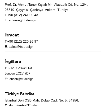
Prof. Dr. Ahmet Taner Kışlalı Mh. Alacaatlı Cd. No: 12/4,
06810, Çayyolu, Çankaya, Ankara, Türkiye
T:+90 (312) 241 00 43
E:
ankara@bt.design
İhracat
T:+90 (212) 220 26 97
E:
sales@bt.design
İngiltere
116-120 Goswell Rd.
London EC1V 7DP
E:
london@bt.design
Türkiye Fabrika
İstanbul Deri OSB Mah. Dolap Cad. No: 5, 34956,
Tuzla, İstanbul,Türkiye