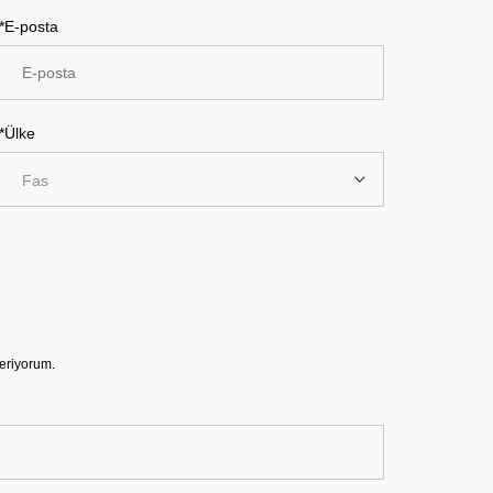
*E-posta
*Ülke
Fas
veriyorum.