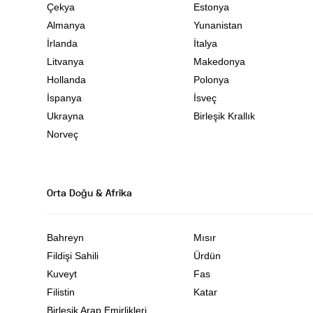
Çekya
Estonya
Almanya
Yunanistan
İrlanda
İtalya
Litvanya
Makedonya
Hollanda
Polonya
İspanya
İsveç
Ukrayna
Birleşik Krallık
Norveç
Orta Doğu & Afrika
Bahreyn
Mısır
Fildişi Sahili
Ürdün
Kuveyt
Fas
Filistin
Katar
Birleşik Arap Emirlikleri