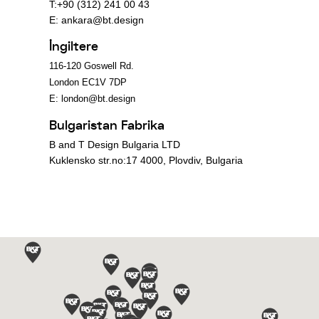
T:+90 (312) 241 00 43
E:
ankara@bt.design
İngiltere
116-120 Goswell Rd.
London EC1V 7DP
E:
london@bt.design
Bulgaristan Fabrika
B and T Design Bulgaria LTD
Kuklensko str.no:17 4000, Plovdiv, Bulgaria