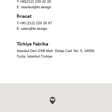
T:+90(212) 220 42 20
E:
istanbul@bt.design
İhracat
T:+90 (212) 220 26 97
E:
sales@bt.design
Türkiye Fabrika
İstanbul Deri OSB Mah. Dolap Cad. No: 5, 34956,
Tuzla, İstanbul,Türkiye