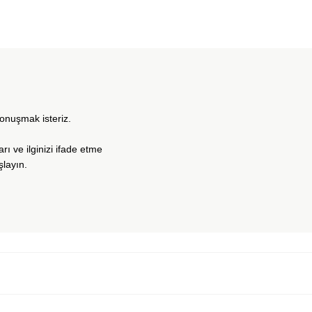
konuşmak isteriz.
arı ve ilginizi ifade etme
şlayın.