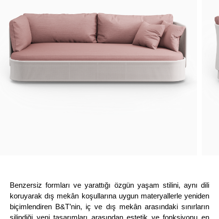
Benzersiz formları ve yarattığı özgün yaşam stilini, aynı dili
koruyarak dış mekân koşullarına uygun materyallerle yeniden
biçimlendiren B&T’nin, iç ve dış mekân arasındaki sınırların
silindiği yeni tasarımları arasından estetik ve fonksiyonu en