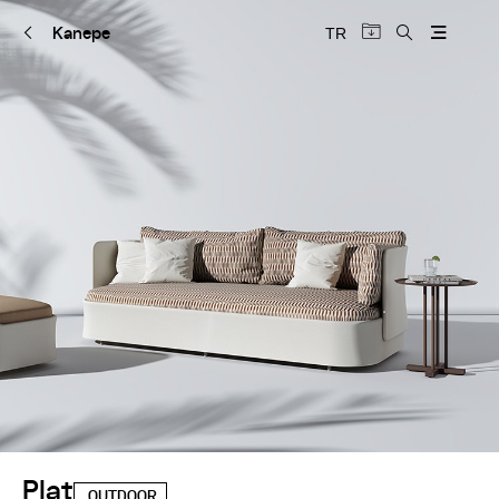
Kanepe
TR
Plat
OUTDOOR