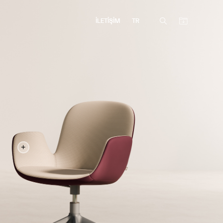
İLETİŞİM
TR
+