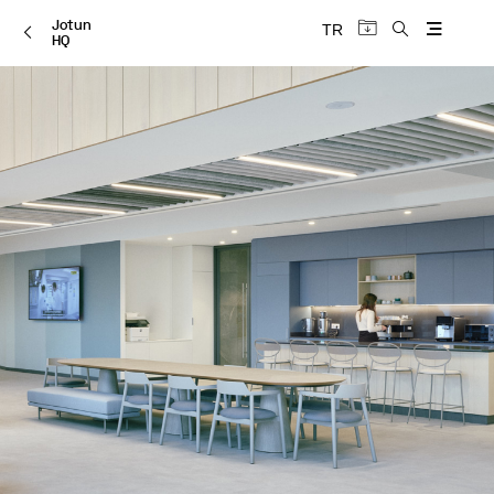
Jotun
TR
HQ