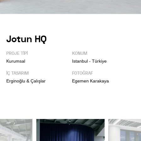
Jotun HQ
PROJE TİPİ
KONUM
Kurumsal
Istanbul - Türkiye
İÇ TASARIM
FOTOĞRAF
Erginoğlu & Çalışlar
Egemen Karakaya