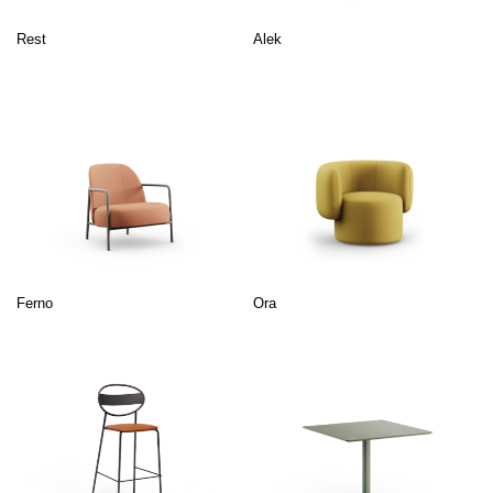
Rest
Alek
Ferno
Ora