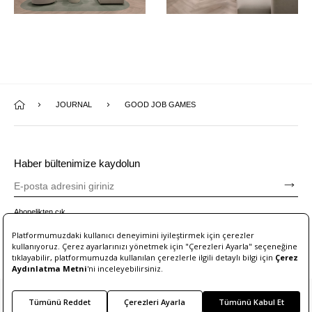
JOURNAL
GOOD JOB GAMES
Haber bültenimize kaydolun
Abonelikten çık
Platformumuzdaki kullanıcı deneyimini iyileştirmek için çerezler
kullanıyoruz. Çerez ayarlarınızı yönetmek için "Çerezleri Ayarla" seçeneğine
tıklayabilir, platformumuzda kullanılan çerezlerle ilgili detaylı bilgi için
Çerez
Aydınlatma Metni
'ni inceleyebilirsiniz.
Tümünü Reddet
Çerezleri Ayarla
Tümünü Kabul Et
© 2026 B&T Design
| Gizlilik Politikası